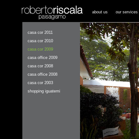
about us
our services
casa cor 2011
casa cor 2010
casa cor 2009
casa office 2009
casa cor 2008
casa office 2008
casa cor 2003
shopping iguatemi