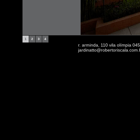
1
2
3
4
r. arminda, 110 vila olímpia 0
jardinatto@robertoriscala.com.