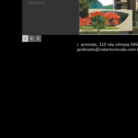
odebrecht
1
2
3
r. arminda, 110 vila olímpia 0
jardinatto@robertoriscala.com.