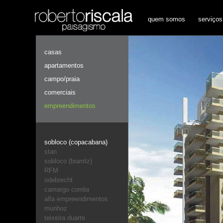
quem somos
serviços
casas
apartamentos
campo/praia
comerciais
empreendimentos
sobloco (copacabana)
stan
sobloco (biarritz)
RFM
odebrecht
camargo corrêa
alfa empreendimentos
munhoz
teixeira duarte